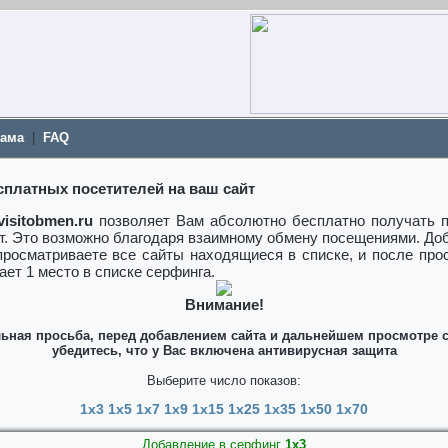
ама
|
FAQ
сплатных посетителей на ваш сайт
visitobmen.ru
позволяет Вам абсолютно бесплатно получать п
т. Это возможно благодаря взаимному обмену посещениями. До
просматриваете все сайты находящиеся в списке, и после пр
ает 1 место в списке серфинга.
Внимание!
ьная просьба, перед добавлением сайта и дальнейшем просмотре 
убедитесь, что у Вас включена антивирусная защита
Выберите число показов:
1x3
1x5
1x7
1x9
1x15
1x25
1x35
1x50
1x70
Добавление в серфинг
1x3